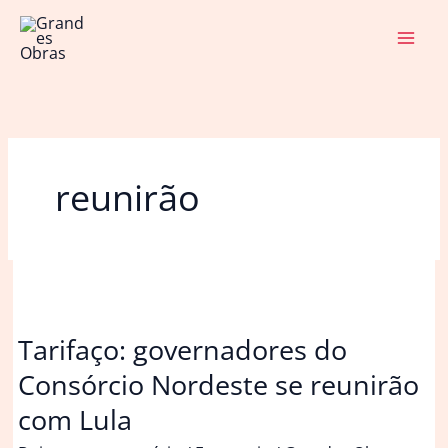
Ir
para
o
conteúdo
reunirão
Tarifaço: governadores do
Consórcio Nordeste se reunirão
com Lula