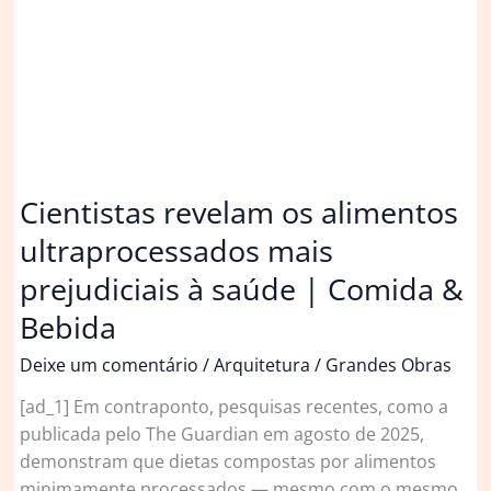
Santos
morava
com
adolescentes
Cientistas revelam os alimentos
ultraprocessados mais
prejudiciais à saúde | Comida &
Bebida
Deixe um comentário
/
Arquitetura
/
Grandes Obras
[ad_1] Em contraponto, pesquisas recentes, como a
publicada pelo The Guardian em agosto de 2025,
demonstram que dietas compostas por alimentos
minimamente processados — mesmo com o mesmo