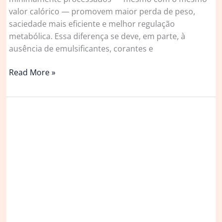
valor calórico — promovem maior perda de peso,
saciedade mais eficiente e melhor regulação
metabólica. Essa diferença se deve, em parte, à
ausência de emulsificantes, corantes e
Cientistas
Read More »
revelam
os
alimentos
ultraprocessados
mais
prejudiciais
à
saúde
|
Comida
&
Bebida