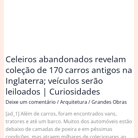
após
mortes
Celeiros abandonados revelam
coleção de 170 carros antigos na
Inglaterra; veículos serão
leiloados | Curiosidades
Deixe um comentário
/
Arquitetura
/
Grandes Obras
[ad_1] Além de carros, foram encontrados vans,
tratores e até um barco. Muitos dos automóveis estão
debaixo de camadas de poeira e em péssimas
condições, mas atraem milhares de colecionares ao