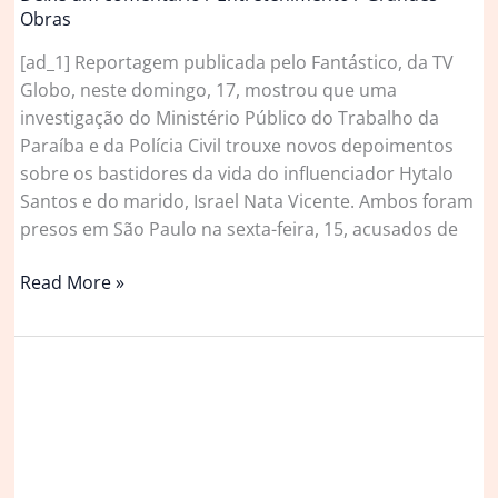
Obras
[ad_1] Reportagem publicada pelo Fantástico, da TV
Globo, neste domingo, 17, mostrou que uma
investigação do Ministério Público do Trabalho da
Paraíba e da Polícia Civil trouxe novos depoimentos
sobre os bastidores da vida do influenciador Hytalo
Santos e do marido, Israel Nata Vicente. Ambos foram
presos em São Paulo na sexta-feira, 15, acusados de
Ex-
Read More »
funcionários
revelam
rotina
na
mansão
onde
Hytalo