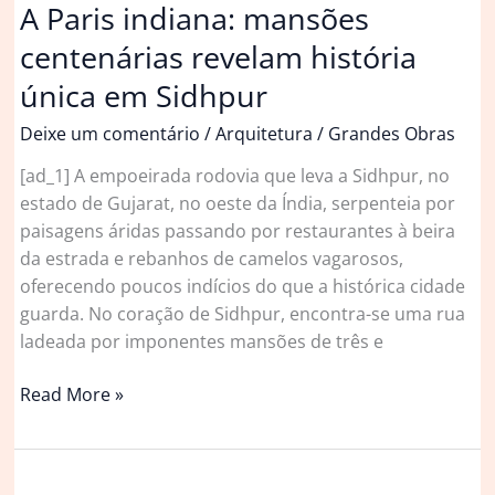
A Paris indiana: mansões
Curiosidades
centenárias revelam história
única em Sidhpur
Deixe um comentário
/
Arquitetura
/
Grandes Obras
[ad_1] A empoeirada rodovia que leva a Sidhpur, no
estado de Gujarat, no oeste da Índia, serpenteia por
paisagens áridas passando por restaurantes à beira
da estrada e rebanhos de camelos vagarosos,
oferecendo poucos indícios do que a histórica cidade
guarda. No coração de Sidhpur, encontra-se uma rua
ladeada por imponentes mansões de três e
A
Read More »
Paris
indiana:
mansões