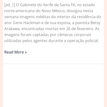
[ad_1] O Gabinete do Xerife de Santa Fé, no estado
norte-americano do Novo México, divulgou nesta
semana imagens inéditas do interior da residência do
ator Gene Hackman e de sua esposa, a pianista Betsy
Arakawa, encontradas mortas em 26 de fevereiro. As
imagens foram captadas por câmeras corporais
utilizadas pelos agentes durante a operação policial.
Imagens
Read More »
revelam
interior
da
casa
de
Gene
Hackman
e
esposa