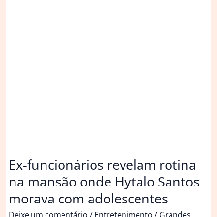
S26
Ultra:
imagens
revelam
o
novo
top
de
linha
da
Samsung
Ex-funcionários revelam rotina
na mansão onde Hytalo Santos
morava com adolescentes
Deixe um comentário
/
Entretenimento
/
Grandes