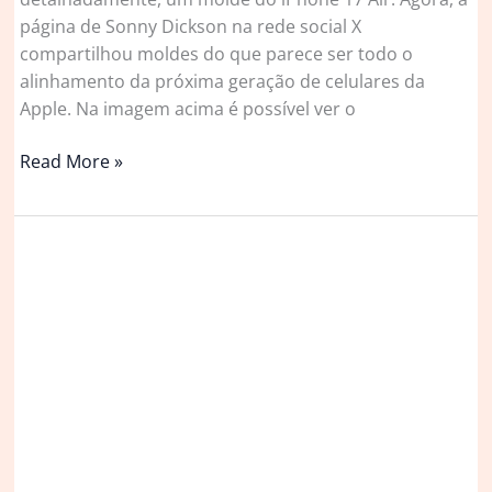
página de Sonny Dickson na rede social X
compartilhou moldes do que parece ser todo o
alinhamento da próxima geração de celulares da
Apple. Na imagem acima é possível ver o
Novas
Read More »
imagens
revelam
os
quatro
celulares
da
série
iPhone
17