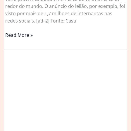
redor do mundo. O anúncio do leilão, por exemplo, foi
visto por mais de 1,7 milhões de internautas nas
redes sociais. [ad_2] Fonte: Casa
Celeiros
Read More »
abandonados
revelam
coleção
de
170
carros
antigos
na
Inglaterra;
veículos
serão
leiloados
|