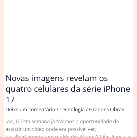
centenárias
revelam
história
única
em
Sidhpur
Novas imagens revelam os
quatro celulares da série iPhone
17
Deixe um comentário
/
Tecnologia
/
Grandes Obras
[ad_1] Esta semana já tivemos a oportunidade de
assistir um vídeo onde era possível ver,
detalhadamente, um molde do iPhone 17 Air. Agora, a