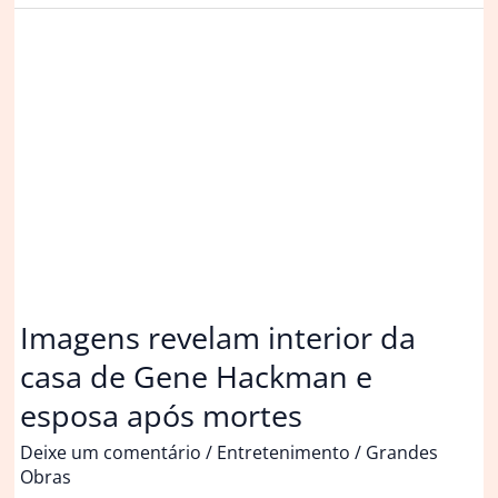
Rafa
Kalimann
descobrem
sexo
do
bebê
e
revelam
nome
Imagens revelam interior da
casa de Gene Hackman e
esposa após mortes
Deixe um comentário
/
Entretenimento
/
Grandes
Obras