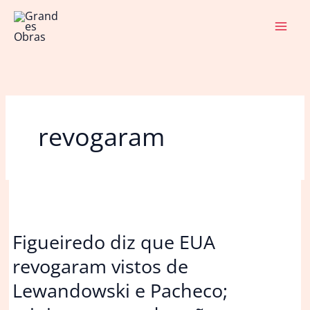
Ir
para
o
conteúdo
revogaram
Figueiredo diz que EUA
revogaram vistos de
Lewandowski e Pacheco;