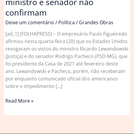
ministro e senador não
confirmam
Deixe um comentário
/
Política
/
Grandes Obras
[ad_1] (FOLHAPRESS) – O empresário Paulo Figueiredo
afirmou nesta quarta-feira (20) que os Estados Unidos
revogaram os vistos do ministro Ricardo Lewandowski
(Justiça) e do senador Rodrigo Pacheco (PSD-MG), que
foi presidente da Casa de 2021 até fevereiro deste
ano. Lewandowski e Pacheco, porém, não receberam
por enquanto comunicado oficial dos americanos
sobre o impedimento […]
Figueiredo
Read More »
diz
que
EUA
revogaram