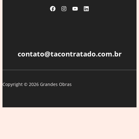
Rezende
como
novo
comentarista
e
reforço
no
contato@tacontratado.com.br
jornalismo
Copyright © 2026 Grandes Obras