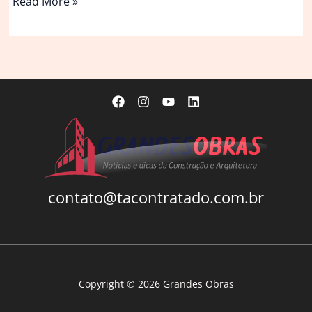
Teatro
Read More »
Verdant
Ridges
/
Wutopia
Lab
contato@tacontratado.com.br
Copyright © 2026 Grandes Obras