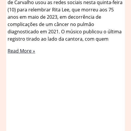
de Carvalho usou as redes sociais nesta quinta-feira
(10) para relembrar Rita Lee, que morreu aos 75
anos em maio de 2023, em decorrência de
complicações de um câncer no pulmão
diagnosticado em 2021. O músico publicou o última
registro tirado ao lado da cantora, com quem
Roberto
Read More »
de
Carvalho
compartilha
a
última
foto
com
Rita
Lee