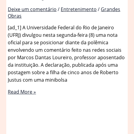
Deixe um comentário
/
Entretenimento
/
Grandes
Obras
[ad_1] A Universidade Federal do Rio de Janeiro
(UFRJ) divulgou nesta segunda-feira (8) uma nota
oficial para se posicionar diante da polêmica
envolvendo um comentário feito nas redes sociais
por Marcos Dantas Loureiro, professor aposentado
da instituição. A declaração, publicada após uma
postagem sobre a filha de cinco anos de Roberto
Justus com uma minibolsa
UFRJ
Read More »
repudia
ex-
professor
após
post