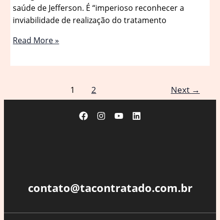
saúde de Jefferson. É “imperioso reconhecer a
inviabilidade de realização do tratamento
PGR
Read More »
recomenda
prisão
domiciliar
de
1
2
Next
→
Roberto
Jefferson;
Moraes
vai
decidir
contato@tacontratado.com.br