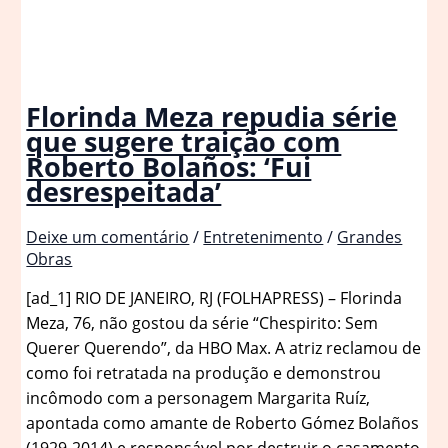
Florinda Meza repudia série
que sugere traição com
Roberto Bolaños: ‘Fui
desrespeitada’
Deixe um comentário
/
Entretenimento
/
Grandes
Obras
[ad_1] RIO DE JANEIRO, RJ (FOLHAPRESS) – Florinda
Meza, 76, não gostou da série “Chespirito: Sem
Querer Querendo”, da HBO Max. A atriz reclamou de
como foi retratada na produção e demonstrou
incômodo com a personagem Margarita Ruíz,
apontada como amante de Roberto Gómez Bolaños
(1929-2014) e responsável por destruir o casamento