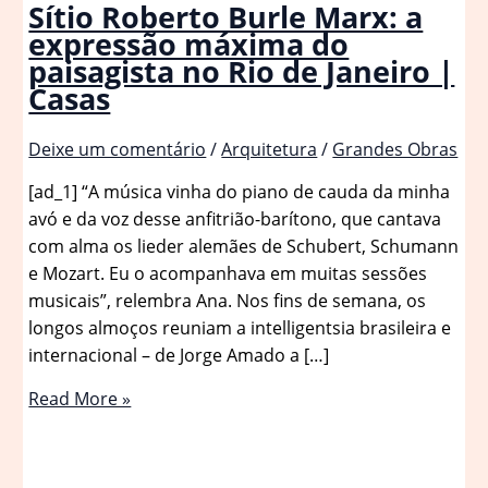
Sítio Roberto Burle Marx: a
expressão máxima do
paisagista no Rio de Janeiro |
Casas
Deixe um comentário
/
Arquitetura
/
Grandes Obras
[ad_1] “A música vinha do piano de cauda da minha
avó e da voz desse anfitrião-barítono, que cantava
com alma os lieder alemães de Schubert, Schumann
e Mozart. Eu o acompanhava em muitas sessões
musicais”, relembra Ana. Nos fins de semana, os
longos almoços reuniam a intelligentsia brasileira e
internacional – de Jorge Amado a […]
Sítio
Read More »
Roberto
Burle
Marx: