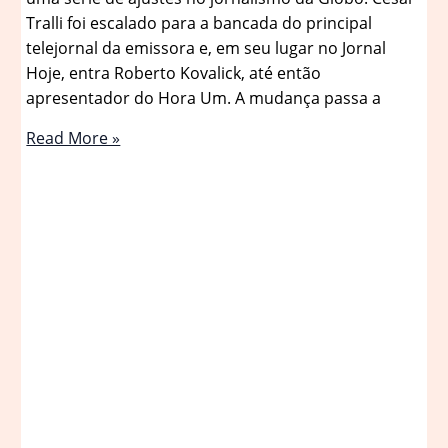
Tralli foi escalado para a bancada do principal
telejornal da emissora e, em seu lugar no Jornal
Hoje, entra Roberto Kovalick, até então
apresentador do Hora Um. A mudança passa a
Quem
Read More »
é
Roberto
Kovalick,
que
assume
o
Jornal
Hoje
no
lugar
de
César