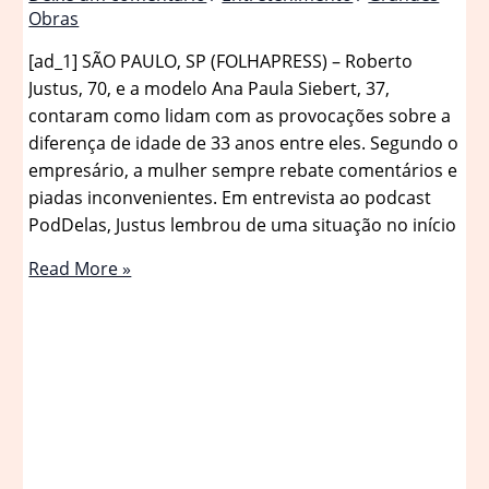
Obras
[ad_1] SÃO PAULO, SP (FOLHAPRESS) – Roberto
Justus, 70, e a modelo Ana Paula Siebert, 37,
contaram como lidam com as provocações sobre a
diferença de idade de 33 anos entre eles. Segundo o
empresário, a mulher sempre rebate comentários e
piadas inconvenientes. Em entrevista ao podcast
PodDelas, Justus lembrou de uma situação no início
Roberto
Read More »
Justus
conta
como
a
mulher
reage
a
piadas