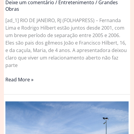
Deixe um comentário
/
Entretenimento
/
Grandes
Obras
[ad_1] RIO DE JANEIRO, RJ (FOLHAPRESS) – Fernanda
Lima e Rodrigo Hilbert estão juntos desde 2001, com
um breve período de separação entre 2005 e 2006.
Eles são pais dos gêmeos João e Francisco Hilbert, 16,
e da caçula, Maria, de 4 anos. A apresentadora deixou
claro que viver um relacionamento aberto não faz
parte
Fernanda
Read More »
Lima
descarta
relação
aberta
com
Rodrigo
Hilbert: