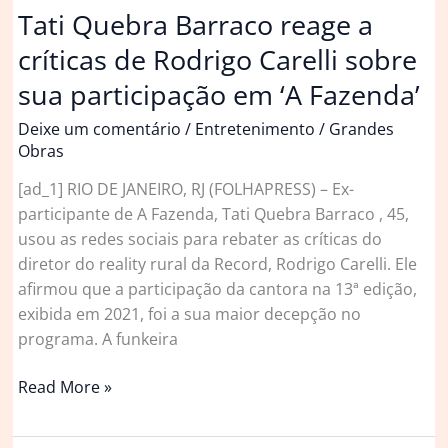
Experience
Tati Quebra Barraco reage a
críticas de Rodrigo Carelli sobre
sua participação em ‘A Fazenda’
Deixe um comentário
/
Entretenimento
/
Grandes
Obras
[ad_1] RIO DE JANEIRO, RJ (FOLHAPRESS) – Ex-
participante de A Fazenda, Tati Quebra Barraco , 45,
usou as redes sociais para rebater as críticas do
diretor do reality rural da Record, Rodrigo Carelli. Ele
afirmou que a participação da cantora na 13ª edição,
exibida em 2021, foi a sua maior decepção no
programa. A funkeira
Tati
Read More »
Quebra
Barraco