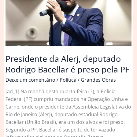
sobre
prisão
do
presidente
da
Casa,
Rodrigo
Presidente da Alerj, deputado
Bacellar
Rodrigo Bacellar é preso pela PF
Deixe um comentário
/
Política
/
Grandes Obras
[ad_1] Na manhã desta quarta-feira (3), a Polícia
Federal (PF) cumpriu mandados na Operação Unha e
Carne, onde o presidente da Assembleia Legislativa do
Rio de Janeiro (Alerj), deputado estadual Rodrigo
Bacellar (União Brasil), era um dos alvos e foi preso.
Segundo a PF, Bacellar é suspeito de ter vazado