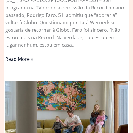
[ad_1] SÃO PAULO, SP (UOL/FOLHAPRESS) – Sem
programa na TV desde a demissão da Record no ano
passado, Rodrigo Faro, 51, admitiu que “adoraria”
voltar à Globo. Questionado por Tatá Werneck se
gostaria de retornar à Globo, Faro foi sincero. “Não
estou mais na Record. Na verdade, não estou em
lugar nenhum, estou em casa…
Demitido
Read More »
da
Record,
Rodrigo
Faro
diz
que
‘adoraria’
voltar
à