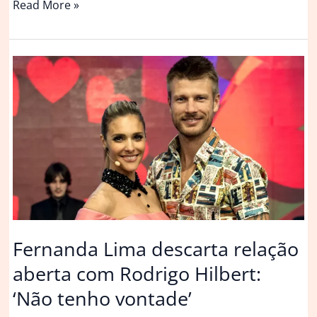
A
Read More »
casa
de
Isa
Scherer
e
Rodrigo
Calazans,
em
São
Paulo;
assista
ao
tour
Fernanda Lima descarta relação
|
aberta com Rodrigo Hilbert:
Casas
de
‘Não tenho vontade’
famosos