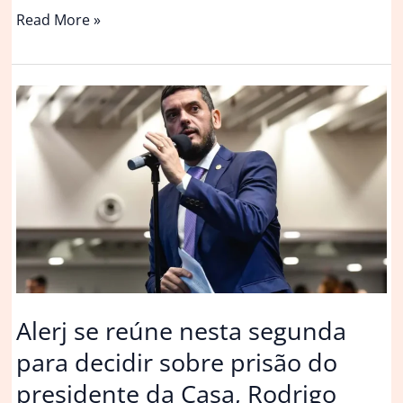
Casa
Read More »
Sucupira
/
Rodrigo
Vilas
Boas
Arquitetos
Alerj se reúne nesta segunda
para decidir sobre prisão do
presidente da Casa, Rodrigo