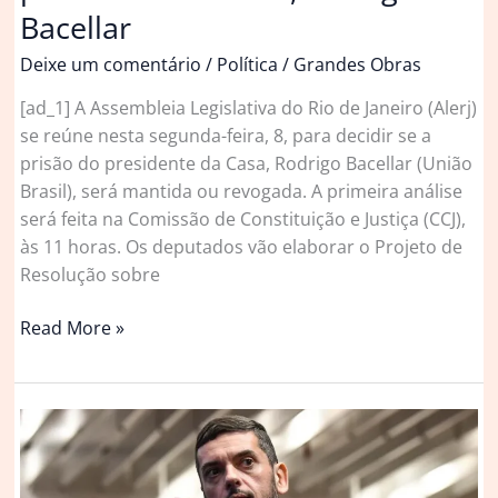
Bacellar
Deixe um comentário
/
Política
/
Grandes Obras
[ad_1] A Assembleia Legislativa do Rio de Janeiro (Alerj)
se reúne nesta segunda-feira, 8, para decidir se a
prisão do presidente da Casa, Rodrigo Bacellar (União
Brasil), será mantida ou revogada. A primeira análise
será feita na Comissão de Constituição e Justiça (CCJ),
às 11 horas. Os deputados vão elaborar o Projeto de
Resolução sobre
Alerj
Read More »
se
reúne
nesta
segunda
para
decidir