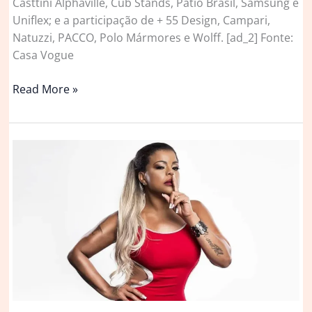
Casttini Alphaville, Cub Stands, Patio Brasil, Samsung e
Uniflex; e a participação de + 55 Design, Campari,
Natuzzi, PACCO, Polo Mármores e Wolff. [ad_2] Fonte:
Casa Vogue
Chef
Read More »
Rodrigo
Freire
ensina
como
preparar
um
baião
de
camarão
|
Casa
Vogue