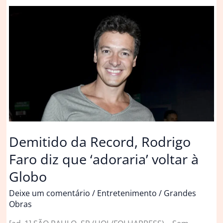
reage
a
críticas
de
Rodrigo
Carelli
sobre
sua
participação
em
‘A
Demitido da Record, Rodrigo
Fazenda’
Faro diz que ‘adoraria’ voltar à
Globo
Deixe um comentário
/
Entretenimento
/
Grandes
Obras