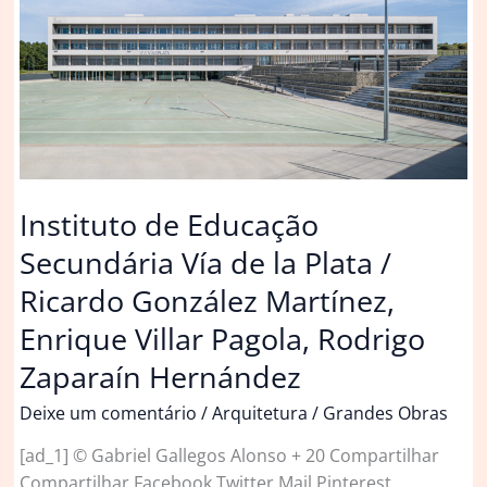
‘Não
tenho
vontade’
Instituto de Educação
Secundária Vía de la Plata /
Ricardo González Martínez,
Enrique Villar Pagola, Rodrigo
Zaparaín Hernández
Deixe um comentário
/
Arquitetura
/
Grandes Obras
[ad_1] © Gabriel Gallegos Alonso + 20 Compartilhar
Compartilhar Facebook Twitter Mail Pinterest