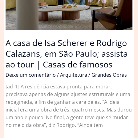
Globo
A casa de Isa Scherer e Rodrigo
Calazans, em São Paulo; assista
ao tour | Casas de famosos
Deixe um comentário
/
Arquitetura
/
Grandes Obras
[ad_1] A residência estava pronta para morar,
precisava apenas de alguns ajustes estruturais e uma
repaginada, a fim de ganhar a cara deles. “A ideia
inicial era uma obra de três, quatro meses. Mas durou
um ano e pouco. No final, a gente teve que se mudar
no meio da obra”, diz Rodrigo. “Ainda tem