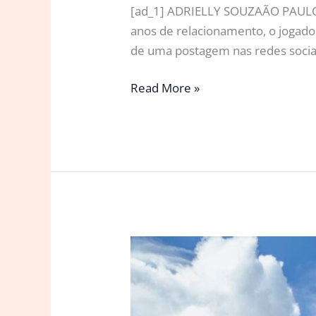
[ad_1] ADRIELLY SOUZAÃO PAULO, S
anos de relacionamento, o jogado
de uma postagem nas redes sociai
Cristiano
Read More »
Ronaldo
pede
Georgina
Rodríguez
em
casamento
após
oito
anos
juntos