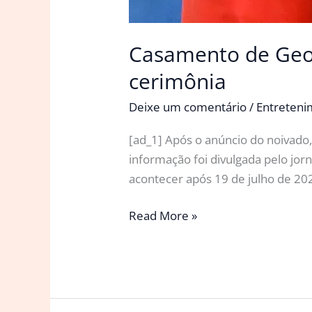
Casamento de Geor
cerimônia
Deixe um comentário
/
Entreten
[ad_1] Após o anúncio do noivado,
informação foi divulgada pelo jo
acontecer após 19 de julho de 20
Casamento
Read More »
de
Georgina
Rodríguez
e