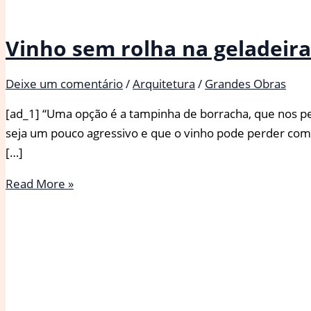
Vinho sem rolha na geladeira
Deixe um comentário
/
Arquitetura
/
Grandes Obras
[ad_1] “Uma opção é a tampinha de borracha, que nos pe
seja um pouco agressivo e que o vinho pode perder compl
[…]
Vinho
Read More »
sem
rolha
na
geladeira
estraga?
Saiba