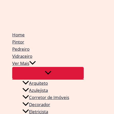
Ir
para
o
conteúdo
Home
Pintor
Pedreiro
Vidraceiro
Ver Mais
Arquiteto
Azulejista
Corretor de Imóveis
Decorador
Eletricista