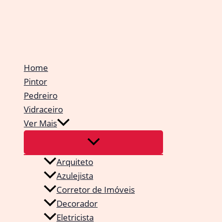
Ir
para
o
conteúdo
Home
Pintor
Pedreiro
Vidraceiro
Ver Mais
Arquiteto
Azulejista
Corretor de Imóveis
Decorador
Eletricista