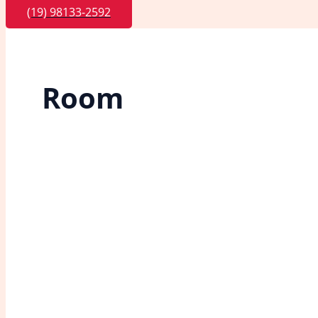
(19) 98133-2592
Room