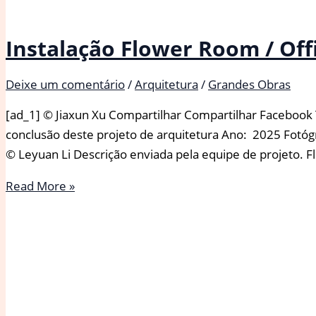
Instalação Flower Room / Off
Deixe um comentário
/
Arquitetura
/
Grandes Obras
[ad_1] © Jiaxun Xu Compartilhar Compartilhar Facebook 
conclusão deste projeto de arquitetura Ano: 2025 Fotógr
© Leyuan Li Descrição enviada pela equipe de projeto. 
Instalação
Read More »
Flower
Room
/
Office
for
Roundtable