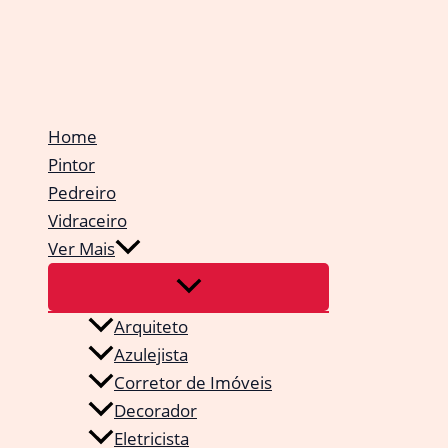
Ir
para
o
conteúdo
Home
Pintor
Pedreiro
Vidraceiro
Ver Mais
Arquiteto
Azulejista
Corretor de Imóveis
Decorador
Eletricista