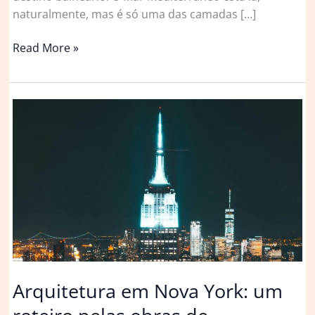
naturalmente, mas é só uma das camadas […]
Viagem
Read More »
para
Maiorca:
um
roteiro
com
o
melhor
da
arte,
arquitetura
e
gastronomia
da
Arquitetura em Nova York: um
ilha