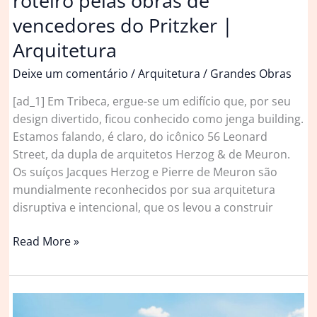
roteiro pelas obras de
vencedores do Pritzker |
Arquitetura
Deixe um comentário
/
Arquitetura
/
Grandes Obras
[ad_1] Em Tribeca, ergue-se um edifício que, por seu
design divertido, ficou conhecido como jenga building.
Estamos falando, é claro, do icônico 56 Leonard
Street, da dupla de arquitetos Herzog & de Meuron.
Os suíços Jacques Herzog e Pierre de Meuron são
mundialmente reconhecidos por sua arquitetura
disruptiva e intencional, que os levou a construir
Arquitetura
Read More »
em
Nova
York:
um