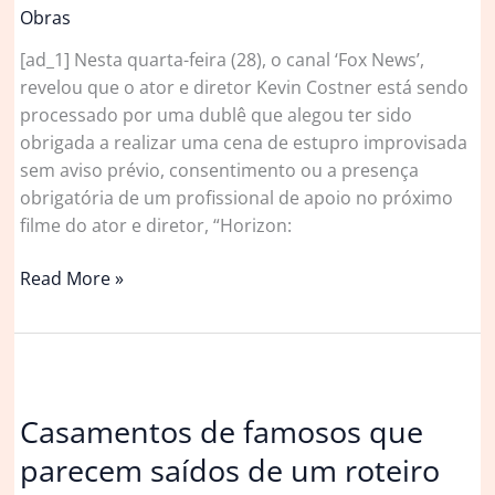
Obras
[ad_1] Nesta quarta-feira (28), o canal ‘Fox News’,
revelou que o ator e diretor Kevin Costner está sendo
processado por uma dublê que alegou ter sido
obrigada a realizar uma cena de estupro improvisada
sem aviso prévio, consentimento ou a presença
obrigatória de um profissional de apoio no próximo
filme do ator e diretor, “Horizon:
Kevin
Read More »
Costner
acusado
de
dirigir
cena
Casamentos de famosos que
de
parecem saídos de um roteiro
estupro