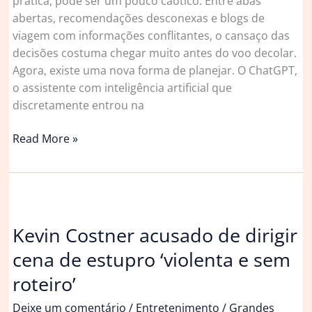
prática, pode ser um pouco caótico. Entre abas
abertas, recomendações desconexas e blogs de
viagem com informações conflitantes, o cansaço das
decisões costuma chegar muito antes do voo decolar.
Agora, existe uma nova forma de planejar. O ChatGPT,
o assistente com inteligência artificial que
discretamente entrou na
Como
Read More »
usar
o
ChatGPT
para
planejar
Kevin Costner acusado de dirigir
roteiro
cena de estupro ‘violenta e sem
de
viagem
roteiro’
|
Deixe um comentário
/
Entretenimento
/
Grandes
Viagem