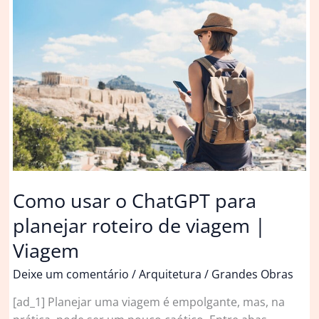
roteiro
pelas
obras
de
vencedores
do
Pritzker
|
Arquitetura
Como usar o ChatGPT para
planejar roteiro de viagem |
Viagem
Deixe um comentário
/
Arquitetura
/
Grandes Obras
[ad_1] Planejar uma viagem é empolgante, mas, na