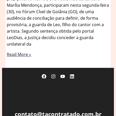
Marília Mendonça, participaram nesta segunda-feira
(30), no Fórum Cível de Goiânia (GO), de uma
audiência de conciliação para definir, de forma
provisória, a guarda de Leo, filho do cantor com a
artista. Segundo sentença obtida pelo portal
LeoDias, a Justiça decidiu conceder a guarda
unilateral da
Juiz
Read More »
conclui
que
Ruth
negligenciava
saúde
do
neto:
‘não
fala
contato@tacontratado.com.br