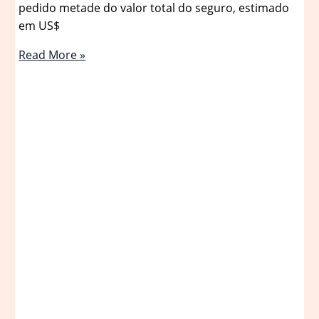
pedido metade do valor total do seguro, estimado
em US$
Dona
Read More »
Ruth
é
acusada
de
ficar
com
metade
do
seguro
e
usar
bens
de
Marília