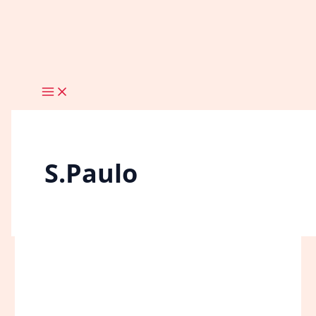
Ir
para
o
conteúdo
S.Paulo