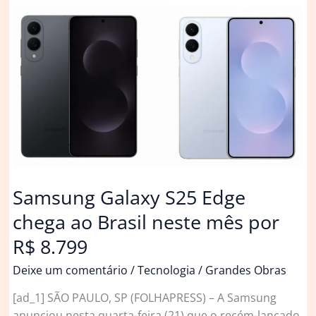
chegar
mais
tarde
do
que
estava
previsto
Samsung Galaxy S25 Edge
chega ao Brasil neste mês por
R$ 8.799
Deixe um comentário
/
Tecnologia
/
Grandes Obras
[ad_1] SÃO PAULO, SP (FOLHAPRESS) – A Samsung
anunciou nesta quarta-feira (21) que o recém-lançado