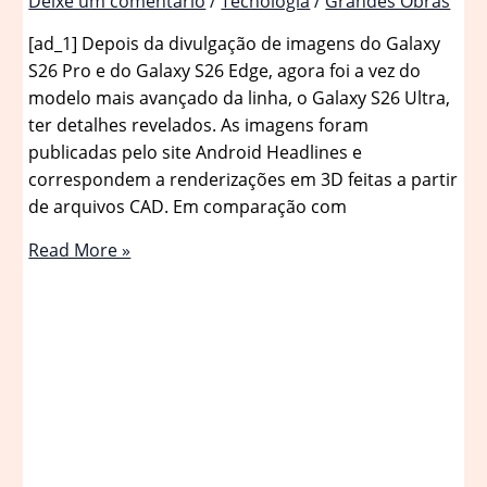
Deixe um comentário
/
Tecnologia
/
Grandes Obras
[ad_1] Depois da divulgação de imagens do Galaxy
S26 Pro e do Galaxy S26 Edge, agora foi a vez do
modelo mais avançado da linha, o Galaxy S26 Ultra,
ter detalhes revelados. As imagens foram
publicadas pelo site Android Headlines e
correspondem a renderizações em 3D feitas a partir
de arquivos CAD. Em comparação com
Galaxy
Read More »
S26
Ultra:
imagens
revelam
o
novo
top
de