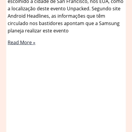
escolhido a cidade de San Francisco, nos EUA, como
a localização deste evento Unpacked. Segundo site
Android Headlines, as informações que têm
circulado nos bastidores apontam que a Samsung
planeja realizar este evento
Galaxy
Read More »
S26
já
tem
data
de
apresentação
e
primeiros
detalhes