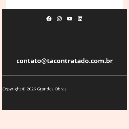
S26
Ultra
terá
tela
com
tecnologia
à
prova
de
contato@tacontratado.com.br
curiosos
Copyright © 2026 Grandes Obras