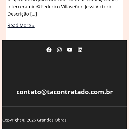
Interceramic © Federico Villaseñor, Jessi Victorio
Descrição […]
Edifício
Read More »
Sabines
242
/
Grado
Studio
contato@tacontratado.com.br
Copyright © 2026 Grandes Obras