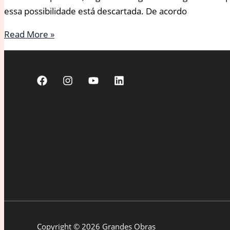
essa possibilidade está descartada. De acordo
Lula
Read More »
rejeita
sancionar
aumento
de
deputados
e
avalia
manter
ônus
com
Congresso
ou
vetar
Copyright © 2026 Grandes Obras