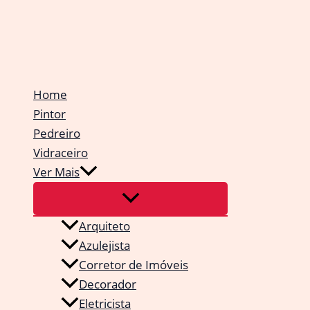
Ir
para
o
conteúdo
Home
Pintor
Pedreiro
Vidraceiro
Ver Mais
Arquiteto
Azulejista
Corretor de Imóveis
Decorador
Eletricista