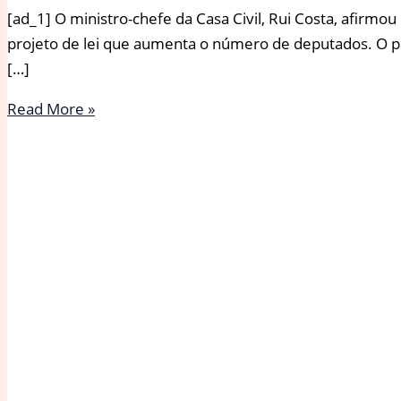
[ad_1] O ministro-chefe da Casa Civil, Rui Costa, afirmou
projeto de lei que aumenta o número de deputados. O 
[…]
Rui
Read More »
Costa
diz
que
Lula
não
deve
sancionar
o
aumento
do
número