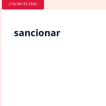
(19) 98133-2592
sancionar