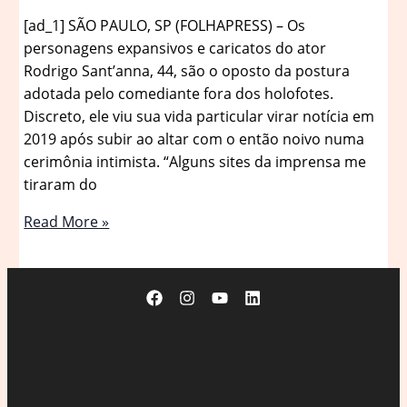
[ad_1] SÃO PAULO, SP (FOLHAPRESS) – Os
personagens expansivos e caricatos do ator
Rodrigo Sant’anna, 44, são o oposto da postura
adotada pelo comediante fora dos holofotes.
Discreto, ele viu sua vida particular virar notícia em
2019 após subir ao altar com o então noivo numa
cerimônia intimista. “Alguns sites da imprensa me
tiraram do
A
Read More »
imprensa
que
me
tirou
do
armário,
diz
comediante