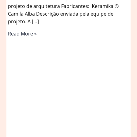
projeto de arquitetura Fabricantes: Keramika ©
Camila Alba Descrição enviada pela equipe de
projeto. A […]
Apartamento
Read More »
Edifício
Sant’Anna
/
Pianca
Arquitetura