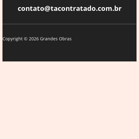
Rodrigo
contato@tacontratado.com.br
Sant’anna
Copyright © 2026 Grandes Obras