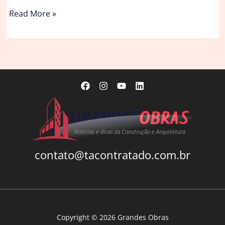
Casa
Read More »
Osler
/
Scott
and
Scott
Architects
contato@tacontratado.com.br
Copyright © 2026 Grandes Obras