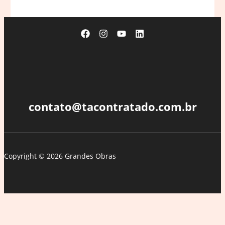
transforma
icônica
caneta
BIC
Cristal
em
luminária
contato@tacontratado.com.br
Copyright © 2026 Grandes Obras