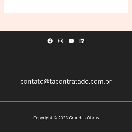
defende
aproximação
do
Judiciário
com
‘sentimento
do
povo’
contato@tacontratado.com.br
Copyright © 2026 Grandes Obras