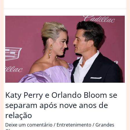
Daniel
e
Lorena
Maria
se
separam
após
um
ano
juntos
Katy Perry e Orlando Bloom se
separam após nove anos de
relação
Deixe um comentário
/
Entretenimento
/
Grandes