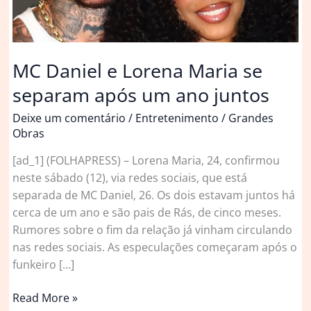
MC Daniel e Lorena Maria se
separam após um ano juntos
Deixe um comentário
/
Entretenimento
/
Grandes
Obras
[ad_1] (FOLHAPRESS) – Lorena Maria, 24, confirmou
neste sábado (12), via redes sociais, que está
separada de MC Daniel, 26. Os dois estavam juntos há
cerca de um ano e são pais de Rás, de cinco meses.
Rumores sobre o fim da relação já vinham circulando
nas redes sociais. As especulações começaram após o
funkeiro […]
MC
Read More »