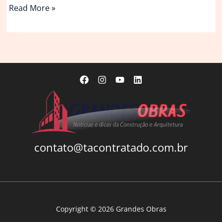
Billy
Read More »
Porter
deixa
o
musical
da
Broadway
‘Cabaret’
após
diagnóstico
de
sepse
contato@tacontratado.com.br
Copyright © 2026 Grandes Obras