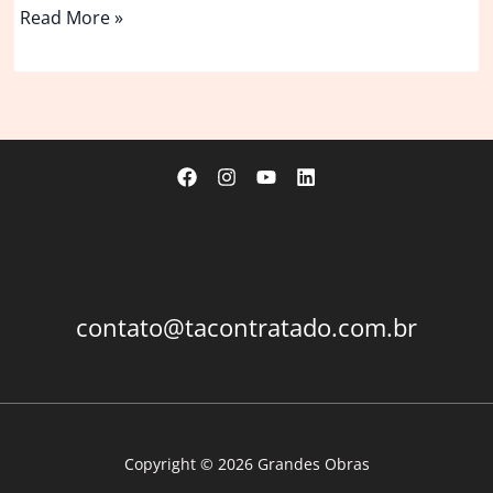
Gérard
Read More »
Depardieu
sexualizou
menor
de
idade
em
vídeo,
conclui
perícia
judicial
contato@tacontratado.com.br
Copyright © 2026 Grandes Obras