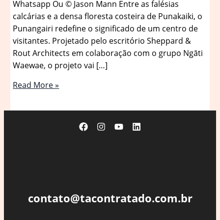
Whatsapp Ou © Jason Mann Entre as falésias
calcárias e a densa floresta costeira de Punakaiki, o
Punangairi redefine o significado de um centro de
visitantes. Projetado pelo escritório Sheppard &
Rout Architects em colaboração com o grupo Ngāti
Waewae, o projeto vai […]
Centro
Read More »
de
Visitantes
Punangairi
/
Sheppard
&
Rout
Architects
contato@tacontratado.com.br