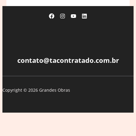
faz
acordo
para
encerrar
processo
judicial
que
o
contato@tacontratado.com.br
acusava
de
abuso
Copyright © 2026 Grandes Obras