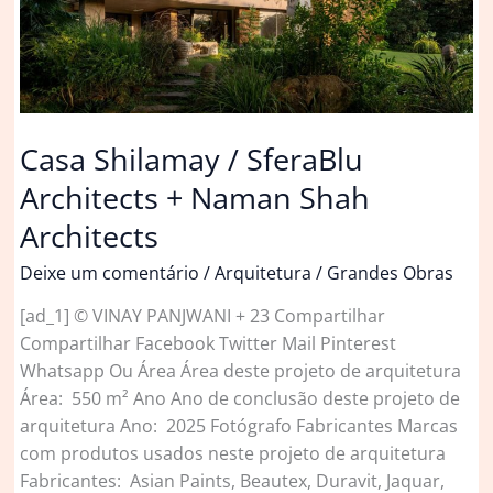
Casa Shilamay / SferaBlu
Architects + Naman Shah
Architects
Deixe um comentário
/
Arquitetura
/
Grandes Obras
[ad_1] © VINAY PANJWANI + 23 Compartilhar
Compartilhar Facebook Twitter Mail Pinterest
Whatsapp Ou Área Área deste projeto de arquitetura
Área: 550 m² Ano Ano de conclusão deste projeto de
arquitetura Ano: 2025 Fotógrafo Fabricantes Marcas
com produtos usados neste projeto de arquitetura
Fabricantes: Asian Paints, Beautex, Duravit, Jaquar,