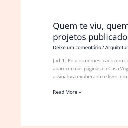
Quem te viu, quem
projetos publicad
Deixe um comentário
/
Arquitetu
[ad_1] Poucos nomes traduzem com
apareceu nas páginas da Casa Vogu
assinatura exuberante e livre, e
Quem
Read More »
te
viu,
quem
te