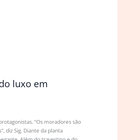
 do luxo em
o protagonistas. “Os moradores são
, diz Sig. Diante da planta
egante. Além do travertino e do