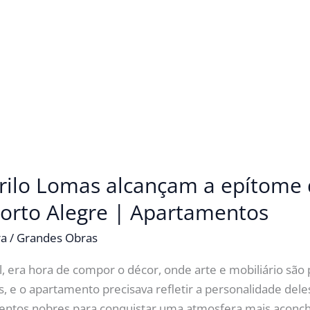
rilo Lomas alcançam a epítome
orto Alegre | Apartamentos
ra
/
Grandes Obras
al, era hora de compor o décor, onde arte e mobiliário sã
s, e o apartamento precisava refletir a personalidade deles”
entos nobres para conquistar uma atmosfera mais aconch