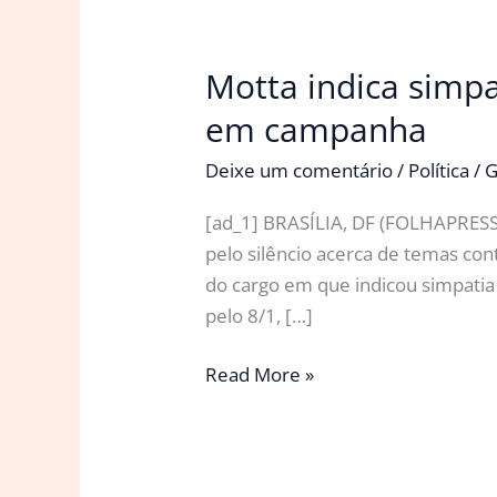
Motta indica simpa
em campanha
Deixe um comentário
/
Política
/
G
[ad_1] BRASÍLIA, DF (FOLHAPRE
pelo silêncio acerca de temas co
do cargo em que indicou simpatia 
pelo 8/1, […]
Motta
Read More »
indica
simpatia
a