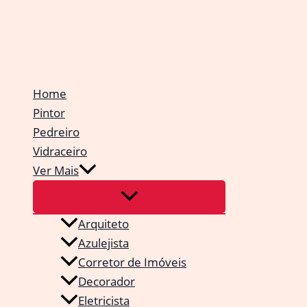
Ir
para
o
conteúdo
Home
Pintor
Pedreiro
Vidraceiro
Ver Mais
Arquiteto
Azulejista
Corretor de Imóveis
Decorador
Eletricista