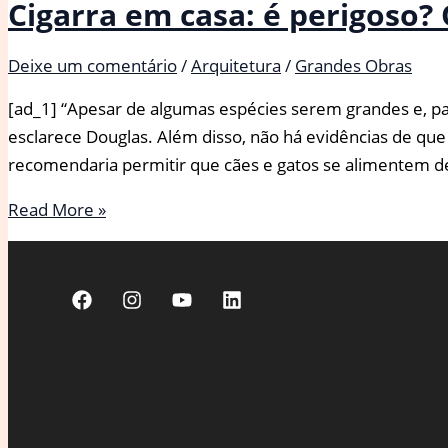
Cigarra em casa: é perigoso? 
Deixe um comentário
/
Arquitetura
/
Grandes Obras
[ad_1] “Apesar de algumas espécies serem grandes e, par
esclarece Douglas. Além disso, não há evidências de que 
recomendaria permitir que cães e gatos se alimentem de
Cigarra
Read More »
em
casa:
é
perigoso?
Qual
o
significado?
Tire