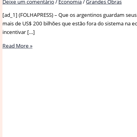
Deixe um comentário
/
Economia
/
Grandes Obras
[ad_1] (FOLHAPRESS) – Que os argentinos guardam seus d
mais de US$ 200 bilhões que estão fora do sistema na ec
incentivar […]
Milei
Read More »
lança
programa
para
que
argentino
tire
dólares
do
‘colchão’
sem