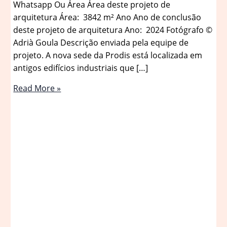
Whatsapp Ou Área Área deste projeto de
arquitetura Área: 3842 m² Ano Ano de conclusão
deste projeto de arquitetura Ano: 2024 Fotógrafo ©
Adrià Goula Descrição enviada pela equipe de
projeto. A nova sede da Prodis está localizada em
antigos edifícios industriais que […]
Reabilitação
Read More »
do
Vapor
Cortès.
Prodis
1933
/
HARQUITECTES