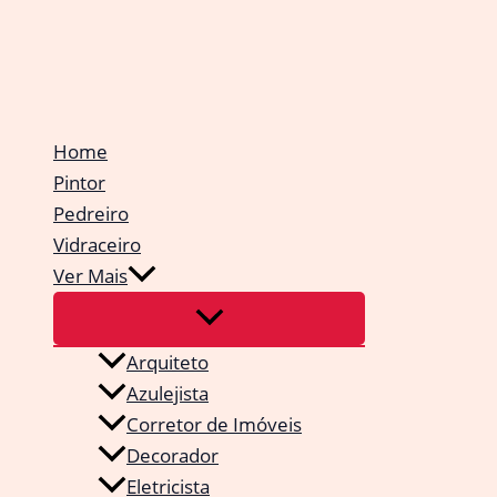
Ir
para
o
conteúdo
Home
Pintor
Pedreiro
Vidraceiro
Ver Mais
Arquiteto
Azulejista
Corretor de Imóveis
Decorador
Eletricista