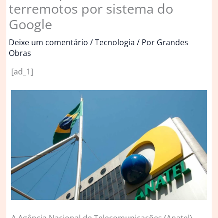
terremotos por sistema do
Google
Deixe um comentário
/
Tecnologia
/ Por
Grandes
Obras
[ad_1]
A
Agência Nacional de Telecomunicações (Anatel)