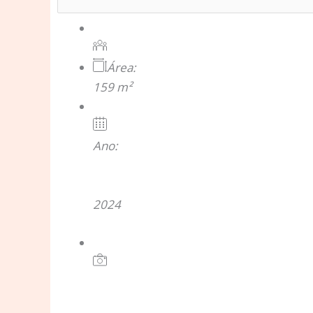
Área:
159 m²
Ano:
2024