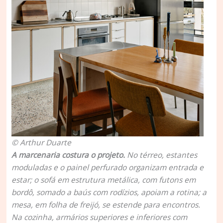
© Arthur Duarte
A marcenaria costura o projeto.
No térreo, estantes
moduladas e o painel perfurado organizam entrada e
estar; o sofá em estrutura metálica, com futons em
bordô, somado a baús com rodízios, apoiam a rotina; a
mesa, em folha de freijó, se estende para encontros.
Na cozinha, armários superiores e inferiores com