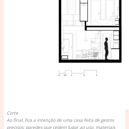
Corte
Ao final, fica a intenção de uma casa feita de gestos
precisos: paredes que cedem lugar ao uso, materiais