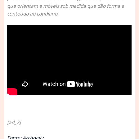
que orientam e móveis sob medida que dão forma e
conteúdo ao cotidiano.
[ad_2]
Fonte: Archdaily