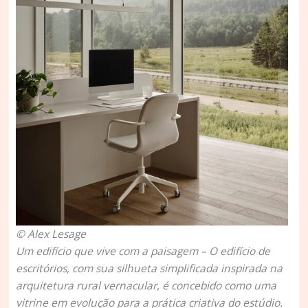
© Alex Lesage
Um edifício que vive com a paisagem –
O edifício de
escritórios, com sua silhueta simplificada inspirada na
arquitetura rural vernacular, é concebido como uma
vitrine em evolução para a prática criativa do estúdio.