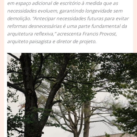
em espaço adicional de escritório à medida que as
necessidades evoluem, garantindo longevidade sem
demolição. “Antecipar necessidades futuras para evitar
reformas desnecessárias é uma parte fundamental da
arquitetura reflexiva,” acrescenta Francis Provost,
arquiteto paisagista e diretor de projeto.