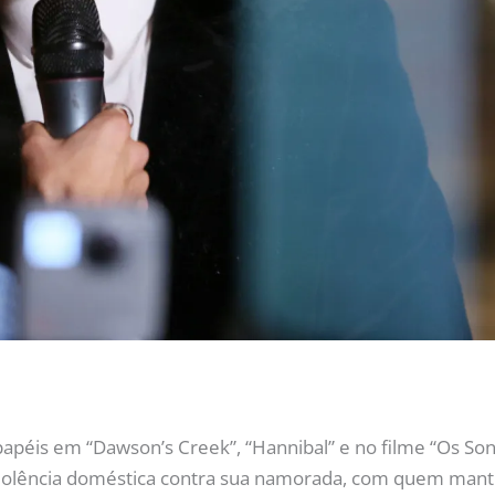
 papéis em “Dawson’s Creek”, “Hannibal” e no filme “Os S
 violência doméstica contra sua namorada, com quem man