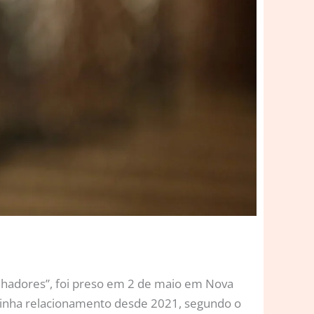
onhadores”, foi preso em 2 de maio em Nova
tinha relacionamento desde 2021, segundo o