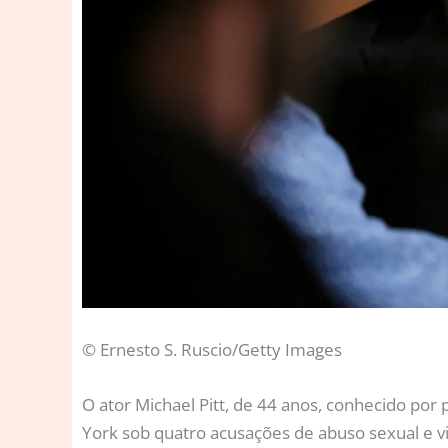
© Ernesto S. Ruscio/Getty Images
O
ator Michael Pitt, de 44 anos, conhecido por
York sob quatro acusações de abuso sexual e