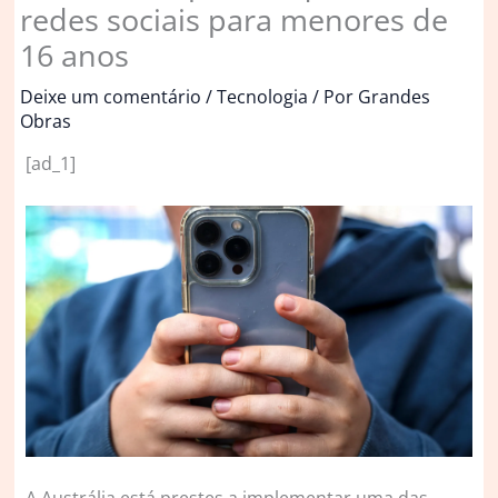
redes sociais para menores de
16 anos
Deixe um comentário
/
Tecnologia
/ Por
Grandes
Obras
[ad_1]
A
Austrália está prestes a implementar uma das