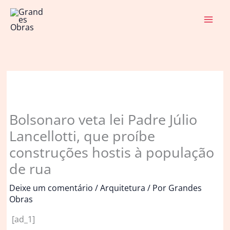
Ir
para
o
conteúdo
Bolsonaro veta lei Padre Júlio
Lancellotti, que proíbe
construções hostis à população
de rua
Deixe um comentário
/
Arquitetura
/ Por
Grandes
Obras
[ad_1]