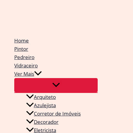
Ir
para
o
conteúdo
Home
Pintor
Pedreiro
Vidraceiro
Ver Mais
Arquiteto
Azulejista
Corretor de Imóveis
Decorador
Eletricista