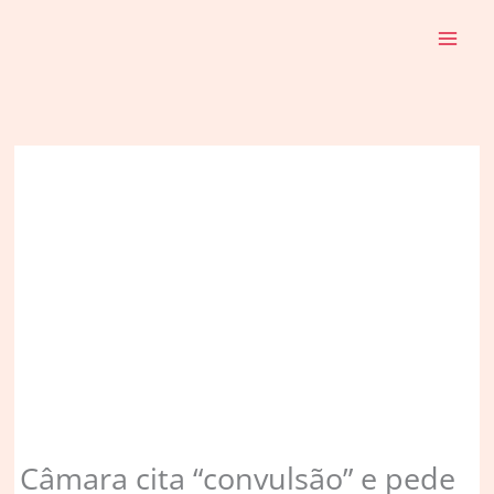
Ir
para
o
conteúdo
Câmara cita “convulsão” e pede