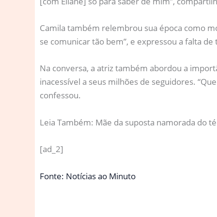
[com Eliane] só para saber de mim”, compartilho
Camila também relembrou sua época como model
se comunicar tão bem”, e expressou a falta d
Na conversa, a atriz também abordou a importân
inacessível a seus milhões de seguidores. “Qu
confessou.
Leia Também: Mãe da suposta namorada do téc
[ad_2]
Fonte: Notícias ao Minuto