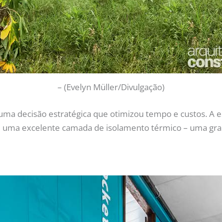
–
(Evelyn Müller/Divulgação)
 uma decisão estratégica que otimizou tempo e custos. A
ssui uma excelente camada de isolamento térmico – uma gr