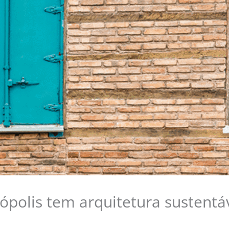
ópolis tem arquitetura sustentá