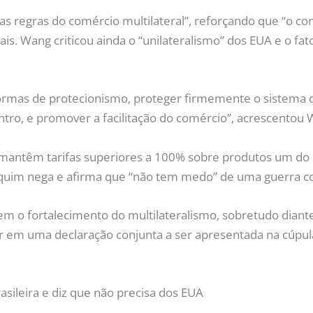
as regras do comércio multilateral”, reforçando que “o co
s. Wang criticou ainda o “unilateralismo” dos EUA e o fa
formas de protecionismo, proteger firmemente o sistema 
ro, e promover a facilitação do comércio”, acrescentou 
s mantêm tarifas superiores a 100% sobre produtos um do
quim nega e afirma que “não tem medo” de uma guerra co
tem o fortalecimento do multilateralismo, sobretudo diante
r em uma declaração conjunta a ser apresentada na cúpul
sileira e diz que não precisa dos EUA