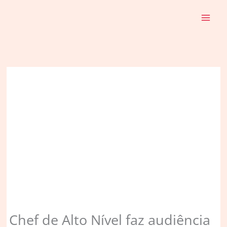
Ir
para
o
conteúdo
Chef de Alto Nível faz audiência