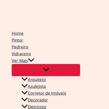
Ir
para
o
conteúdo
Home
Pintor
Pedreiro
Vidraceiro
Ver Mais
Arquiteto
Azulejista
Corretor de Imóveis
Decorador
Eletricista