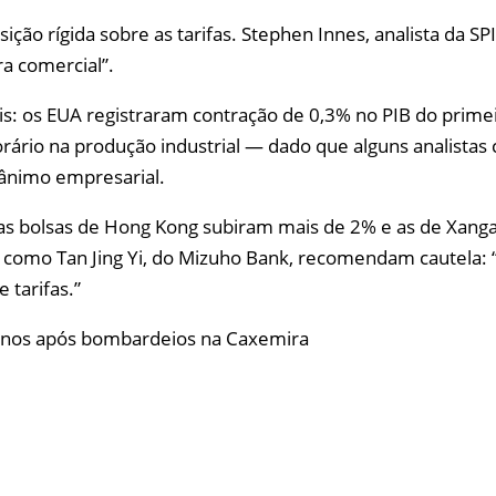
ão rígida sobre as tarifas. Stephen Innes, analista da S
ra comercial”.
is: os EUA registraram contração de 0,3% no PIB do prime
ário na produção industrial — dado que alguns analistas
ânimo empresarial.
as bolsas de Hong Kong subiram mais de 2% e as de Xang
como Tan Jing Yi, do Mizuho Bank, recomendam cautela: 
 tarifas.”
ianos após bombardeios na Caxemira