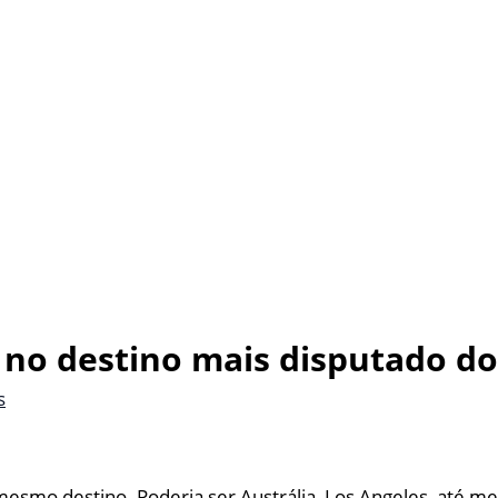
no destino mais disputado do
s
smo destino. Poderia ser Austrália, Los Angeles, até me