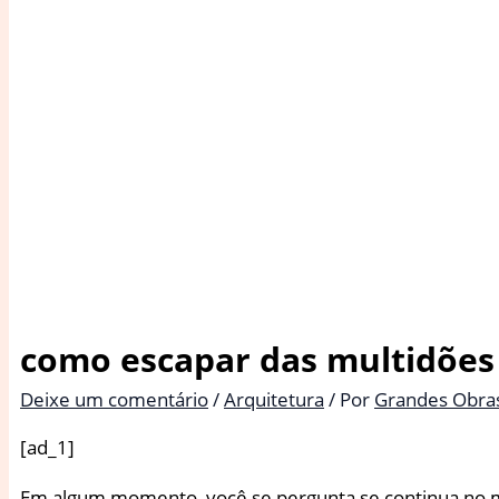
como escapar das multidões 
Deixe um comentário
/
Arquitetura
/ Por
Grandes Obra
[ad_1]
Em algum momento, você se pergunta se continua no me