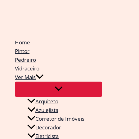
Ir
para
o
conteúdo
Home
Pintor
Pedreiro
Vidraceiro
Ver Mais
Arquiteto
Azulejista
Corretor de Imóveis
Decorador
Eletricista