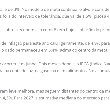
ral é de 3%. No modelo de meta contínua, o alvo é consid
ra do intervalo de tolerância, que vai de 1,5% (piso) a 4,
ros sobre a economia, o comitê tem hoje a inflação do prim
de inflação para este ano caiu ligeiramente, de 4,9% par
, o dado permaneceu em 3,4% (acima do centro da meta).
o ocorreu em junho. Dois meses depois, o IPCA (Índice N
a na conta de luz, na gasolina e em alimentos. No acumu
veram leve melhora, mas seguem distantes do centro da me
 4,3%. Para 2027, a estimativa mediana do mercado para 