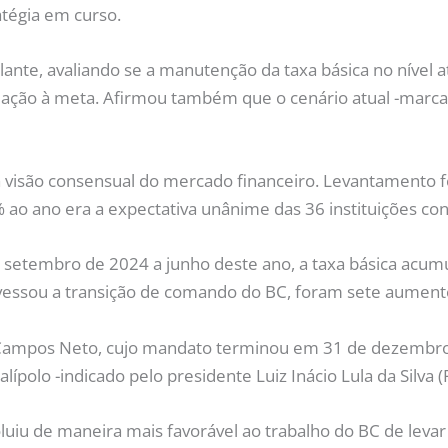
tégia em curso.
lante, avaliando se a manutenção da taxa básica no nível 
flação à meta. Afirmou também que o cenário atual -marca
 visão consensual do mercado financeiro. Levantamento 
ao ano era a expectativa unânime das 36 instituições con
de setembro de 2024 a junho deste ano, a taxa básica acum
vessou a transição de comando do BC, foram sete aument
 Campos Neto, cujo mandato terminou em 31 de dezembro d
polo -indicado pelo presidente Luiz Inácio Lula da Silva (P
uiu de maneira mais favorável ao trabalho do BC de levar 