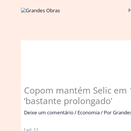
Ir
para
o
conteúdo
Copom mantém Selic em 15
‘bastante prolongado’
Deixe um comentário
/
Economia
/ Por
Grande
[ad_1]