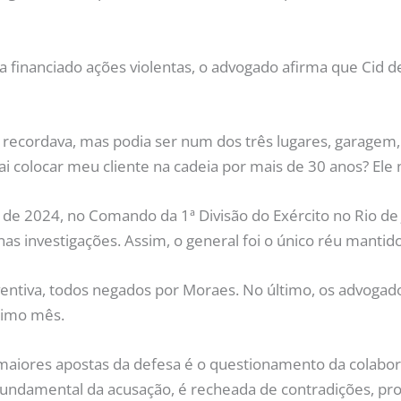
a financiado ações violentas, o advogado afirma que Cid de
e recordava, mas podia ser num dos três lugares, garagem,
vai colocar meu cliente na cadeia por mais de 30 anos? Ele 
 2024, no Comando da 1ª Divisão do Exército no Rio de Ja
nas investigações. Assim, o general foi o único réu manti
eventiva, todos negados por Moraes. No último, os advog
ltimo mês.
 maiores apostas da defesa é o questionamento da colabo
 fundamental da acusação, é recheada de contradições, pr